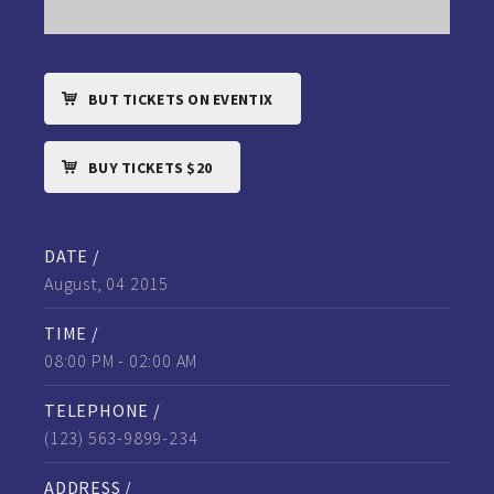
BUT TICKETS ON EVENTIX
BUY TICKETS $20
DATE /
August, 04 2015
TIME /
08:00 PM - 02:00 AM
TELEPHONE /
(123) 563-9899-234
ADDRESS /